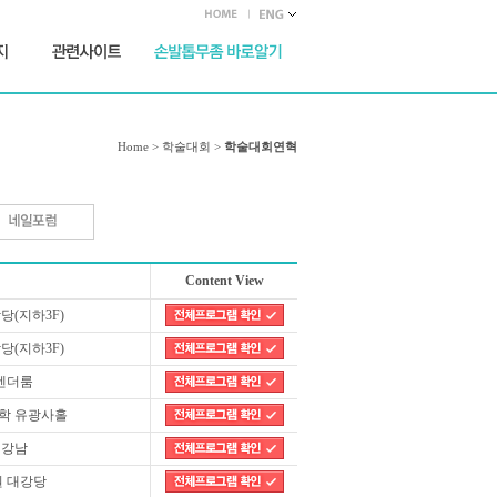
Home > 학술대회 >
학술대회연혁
Content View
(지하3F)
(지하3F)
벤더룸
학 유광사홀
 강남
 대강당