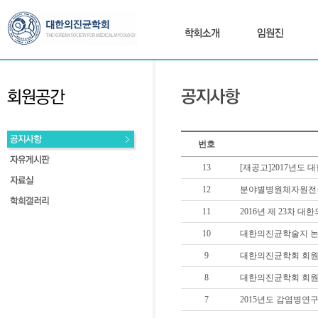
번호
13
[재공고]2017년도
12
분야별병원체자원전문
11
2016년 제 23차 
10
대한의진균학술지 논
9
대한의진균학회 회원
8
대한의진균학회 회원
7
2015년도 감염병연